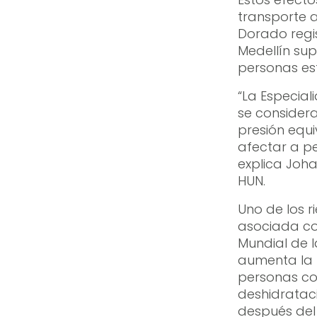
transporte a
Dorado regis
Medellín sup
personas es
“La Especia
se considera
presión equi
afectar a p
explica Joha
HUN.
Uno de los 
asociada con
Mundial de 
aumenta la 
personas co
deshidratac
después del 