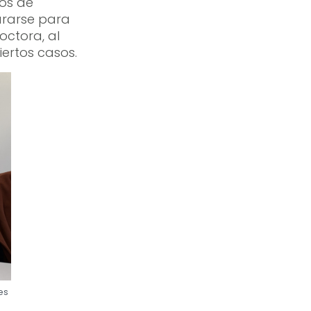
dos de
pararse para
octora, al
iertos casos.
es