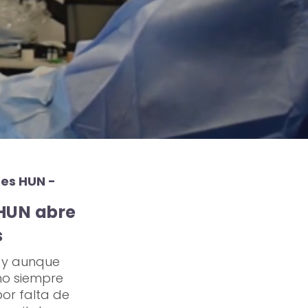
nes HUN -
 HUN abre
s
, y aunque
no siempre
por falta de