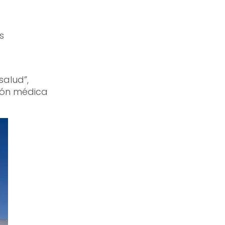
s
salud”,
ción médica