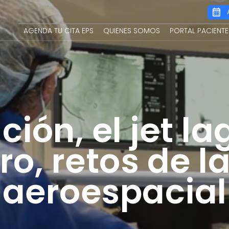
Main
AGENDA TU CITA EPS
QUIENES SOMOS
PORTAL PACIENTE
navigation
ión, el jet lag
ero, retos de 
aeroespacial