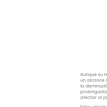
Aunque su n
un alcance 
la disminuci
prolongada,
afectar al pa
Estos efect