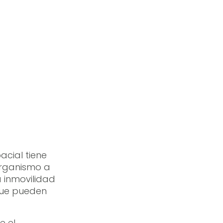
cial tiene
organismo a
a inmovilidad
que pueden
e el