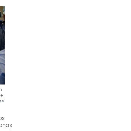
un
de
 se
os
sonas