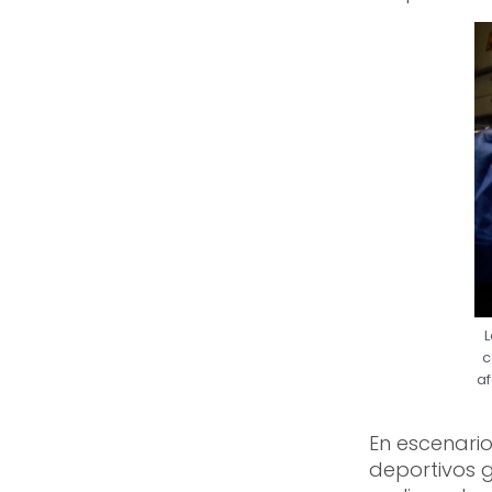
L
c
af
En escenario
deportivos g