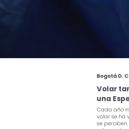
Bogotá D. C
Volar ta
una Espe
Cada año má
volar se ha 
se perciben.