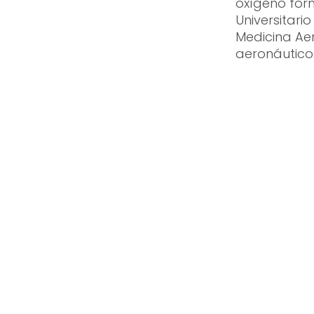
oxígeno form
Universitari
Medicina Aer
aeronáutico