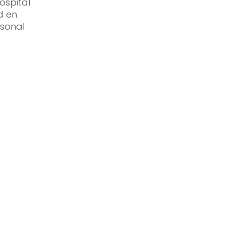
ospital
d en
rsonal