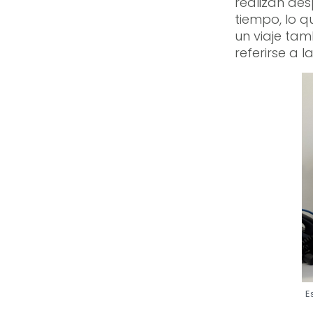
realizan de
tiempo, lo q
un viaje tam
referirse a 
E