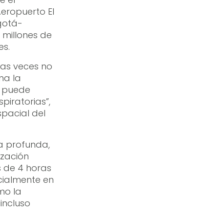
eropuerto El
gotá-
 millones de
es.
has veces no
na la
e puede
iratorias”,
spacial del
a profunda,
ización
 de 4 horas
cialmente en
mo la
incluso