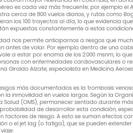
éreo es cada vez más frecuente; por ejemplo el A
tra cerca de 800 vuelos diarios, y rutas como Bo
eran los 100 trayectos al día, lo que evidencia que
tán expuestas constantemente a estas condicion
lidad nos permite anticiparnos a riesgos que muc
n antes de volar. Por ejemplo dentro de una cabi
vale a estar por encima de los 2.000 msnm, lo qu
ersonas con enfermedades cardiovasculares o resp
na Giraldo Alzate, especialista en Medicina Aeroe
riesgos más documentados es la trombosis venos
 la inmovilidad en vuelos largos. Según la Organ
la Salud (OMS), permanecer sentado durante más
probabilidad de desarrollar esta condición, espe
n factores de riesgo. A esto se suman efectos co
ión o el
jet lag
(o fatiga), que se pueden extender 
viaje.