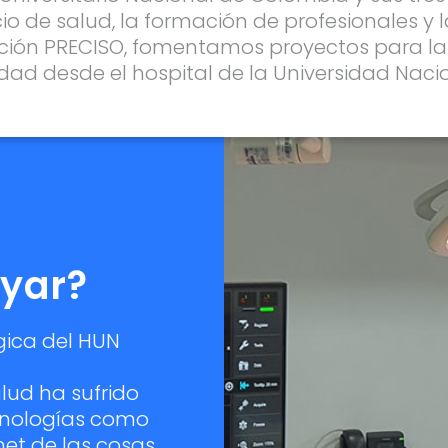
io de salud, la formación de profesionales y 
ión PRECISO, fomentamos proyectos para la
alidad desde el hospital de la Universidad Nac
yar?
gica del HUN
alud ha sufrido
ecnologías como
ernet de las cosas