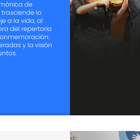
rmónica de
trasciende lo
e a la vida, al
ra del repertorio
a conmemoración:
eradas y la visión
untos.