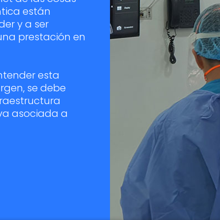
ntica están
er y a ser
una prestación en
ntender esta
rgen, se debe
fraestructura
 va asociada a