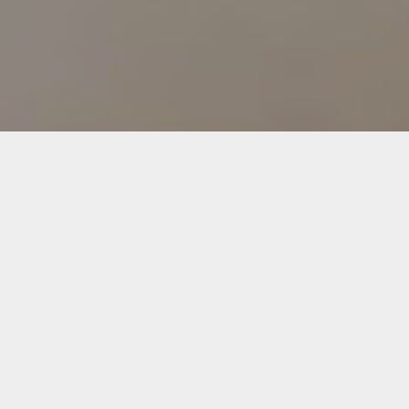
La vigilancia en salud pública es una
responsabilidad estatal y ciudadana,
que busca la protección de la salud
individual y colectiva. Consiste en el
proceso sistemático y constante de
recolección, organización, análisis,
interpretación, actualización y
divulgación de datos específicos
relacionados con la salud, para su
utilización en la planificación, ejecución y
evaluación de la práctica en salud