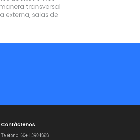
e manera transversal
ta externa, salas de
Contáctenos
Teléfono: 60+1 3904888