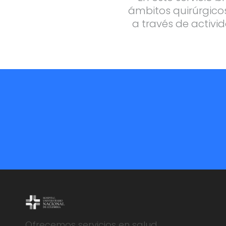
ámbitos quirúrgicos
a través de activid
Ofrecemos servicios en salud