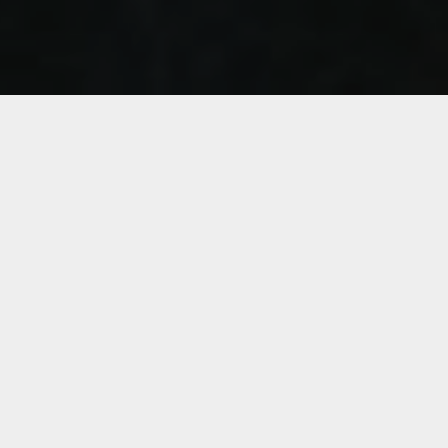
De acuerdo con la visión del HUN para el
2025 desarrollamos clínicas
especializadas que son modelos y
fortalecen el proceso de atención y
formación académica, dando respuesta
a necesidades en salud de la sociedad.
Correo electrónico
clinicasexcelencia@hun.edu.co