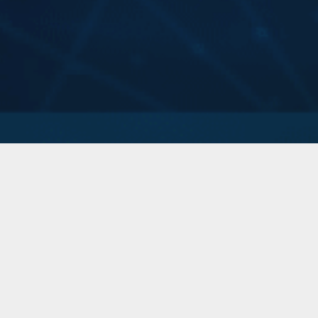
DATOS DE CONTACTO
Correo electrónico: investigacion@hun.edu.co
Teléfono: 60 (1) 316 5000 ext: 21244
Ubicación:
• Oficina de Investigación – Edificio