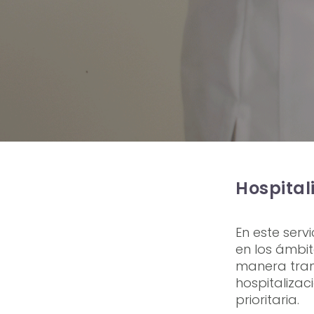
Hospital
En este serv
en los ámbit
manera trans
hospitalizac
prioritaria.