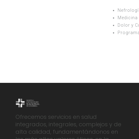
Nefrologí
Medicina 
Dolor y C
Programa 
Ofrecemos servicios en salud
integrados, integrales, complejos y de
alta calidad, fundamentándonos en