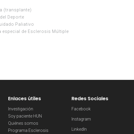
a (transplante)
del Deporte
uidado Paliativo
especial de Esclerosis Múltiple
Enlaces útiles
Redes Sociales
Investigación
Facebook
Soy paciente HUN
Instagram
Quiénes somos
LinkedIn
Programa Esclerosis