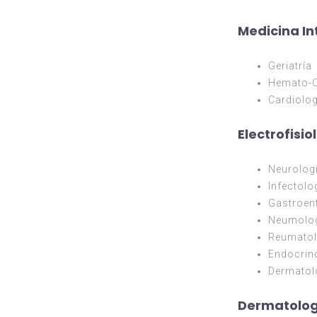
Medicina In
Geriatría
Hemato-O
Cardiolog
Electrofisio
Neurolog
Infectolo
Gastroen
Neumolo
Reumatol
Endocrin
Dermatol
Dermatolog