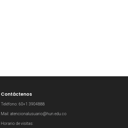
Contáctenos
Teléfono: 60+1 3904888
Mail:
atencionalusuario@hun.edu.co
Horario de visitas: