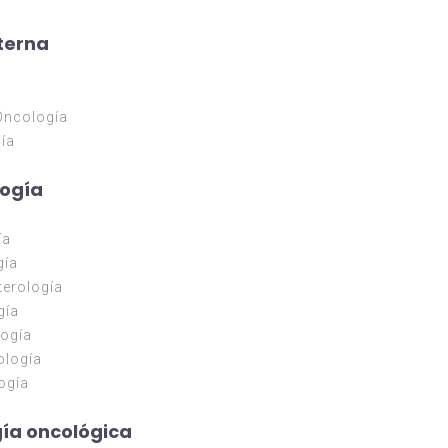
terna
ncología
ía
logía
ía
gía
terología
gía
ogía
ología
ogía
ía oncológica