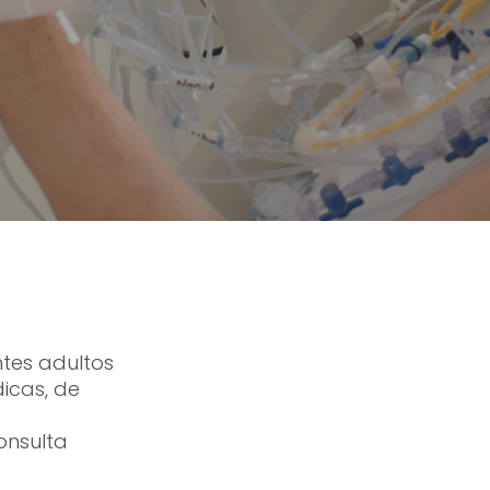
ntes adultos
dicas, de
onsulta