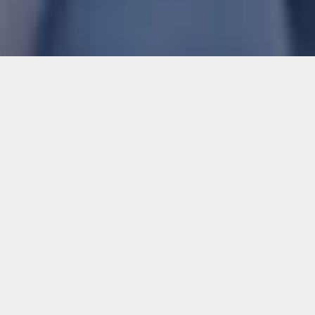
descripcion
Cirugía
HEPATOBILIAR
La cirugía hepatobiliar se enfoca en tratar
enfermedades del hígado, vesícula biliar, vías
biliares y páncreas. Incluye procedimientos desde
extirpación de la vesícula biliar hasta trasplante
hepático, utilizando técnicas mínimamente
invasivas o cirugía abierta según la necesidad del
paciente.
HÍGADO