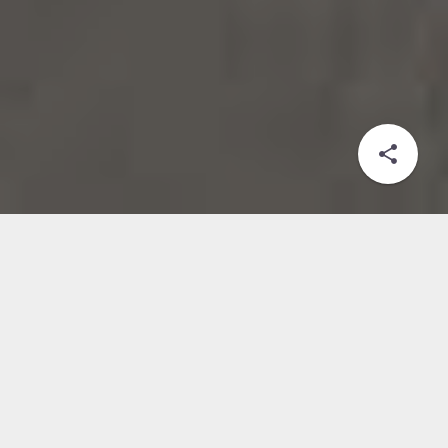
share
Bogotá D. C., 20 de Octubre de 2025
-Agencia de Noticias UNAL-
Correr sin preparación
puede ser un riesgo para el
corazón: especialistas del
HUN hacen un llamado a la