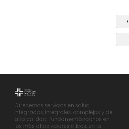
descripcion
descripcion
Ofrecemos servicios en salud
integrados, integrales, complejos y de
alta calidad, fundamentándonos en
los más altos valores éticos, en la