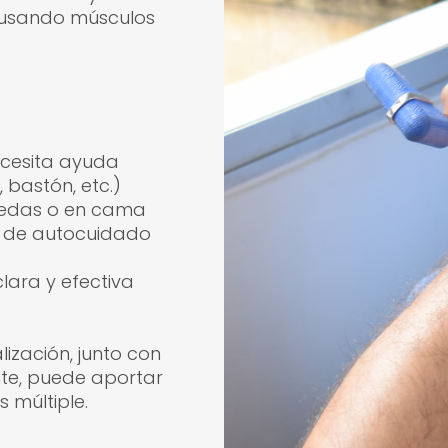
 usando músculos
ecesita ayuda
bastón, etc.)
ruedas o en cama
as de autocuidado
ara y efectiva
lización, junto con
nte, puede aportar
s múltiple.