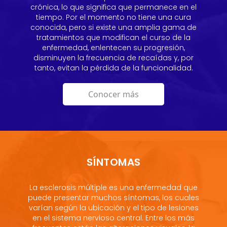
crónica, lo que significa que permanece en el
tiempo. Por el momento no tiene una cura
conocida, pero si existe una amplia gama de
tratamientos que modifican el curso de la
enfermedad, enlentecen su progresión,
disminuyen la frecuencia de recaídas y, por
tanto, evitan la pérdida de la funcionalidad.
Conocer más
SÍNTOMAS
La esclerosis múltiple es una enfermedad que
puede presentar muchos síntomas, los cuales
varían según la ubicación y el tipo de lesiones
en el sistema nervioso central. Entre los más