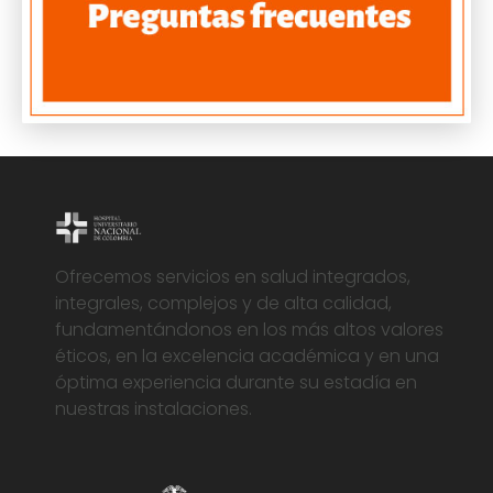
Ofrecemos servicios en salud integrados,
integrales, complejos y de alta calidad,
fundamentándonos en los más altos valores
éticos, en la excelencia académica y en una
óptima experiencia durante su estadía en
nuestras instalaciones.