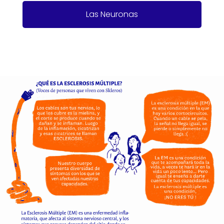
descripcion
Las Neuronas
descripcion
descripcion