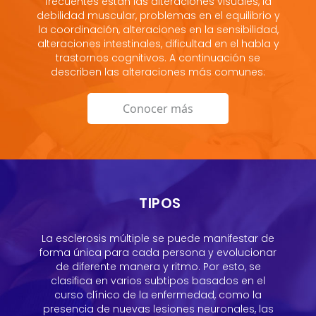
frecuentes están las alteraciones visuales, la
debilidad muscular, problemas en el equilibrio y
la coordinación, alteraciones en la sensibilidad,
alteraciones intestinales, dificultad en el habla y
trastornos cognitivos. A continuación se
describen las alteraciones más comunes:
Conocer más
TIPOS
La esclerosis múltiple se puede manifestar de
forma única para cada persona y evolucionar
de diferente manera y ritmo. Por esto, se
clasifica en varios subtipos basados en el
curso clínico de la enfermedad, como la
presencia de nuevas lesiones neuronales, las